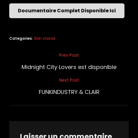
Documentaire Complet Disponible Ici
Categories:
Non classé
Navigation
Prev Post
Previous
de
Post
Midnight City Lovers est disponible
l’article
Next Post
Next
Post
FUNKINDUSTRY & CLAIR
Laisser un commentaire