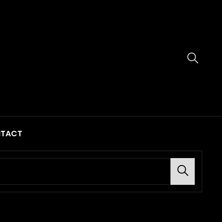
nal Tape Records
TACT
Search