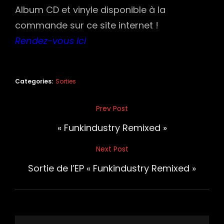
Album CD et vinyle disponible à la
commande sur ce site internet !
Rendez-vous ici
Categories:
Sorties
Navigation
Prev Post
Previous
de
Post
« Funkindustry Remixed »
l’article
Next Post
Next
Post
Sortie de l’EP « Funkindustry Remixed »