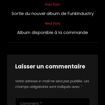
Navigation
Prev Post
Previous
de
Post
Sortie du nouvel album de Funkindustry
l’article
Next Post
Next
Post
Album disponible à la commande
Laisser un commentaire
Votre adresse e-mail ne sera pas publiée.
Les
champs obligatoires sont indiqués avec
*